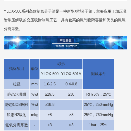
YLOX-500系列高效制氧分子筛是一种新型X型分子筛，主要应用于加压吸
附常压解吸的变压吸附制氧工艺，具有较高的氮气吸附容量和优良的氮氧
分离系数。
球形
指标项目
单位
YLOX-500
YLOX-501A
测试条件
粒径
mm
1.6-2.5
0.4-0.8
静态水吸附
%wt
≥29.5
≥30
RH75%，25℃
静态CO2吸附
%wt
≥19.8
-
25℃，250mmHg
静态N2吸附
ml/g
≥8
≥8
25℃，760mmHg
氮氧分离系数
-
≥3
≥3
1bar，25℃