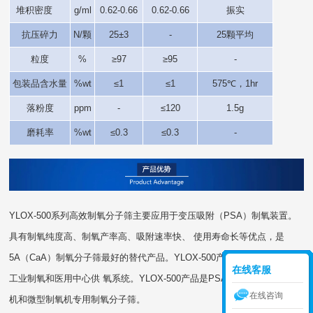
堆积密度
g/ml
0.62-0.66
0.62-0.66
振实
抗压碎力
N/颗
25±3
-
25颗平均
粒度
%
≥97
≥95
-
包装品含水量
%wt
≤1
≤1
575℃，1hr
落粉度
ppm
-
≤120
1.5g
磨耗率
%wt
≤0.3
≤0.3
-
YLOX-500系列高效制氧分子筛主要应用于变压吸附（PSA）制氧装置。
具有制氧纯度高、制氧产率高、吸附速率快、 使用寿命长等优点，是
5A（CaA）制氧分子筛最好的替代产品。YLOX-500产品主要应用于PSA
在线客服
工业制氧和医用中心供 氧系统。YLOX-500产品是PSA医用（家用）制氧
在线咨询
机和微型制氧机专用制氧分子筛。