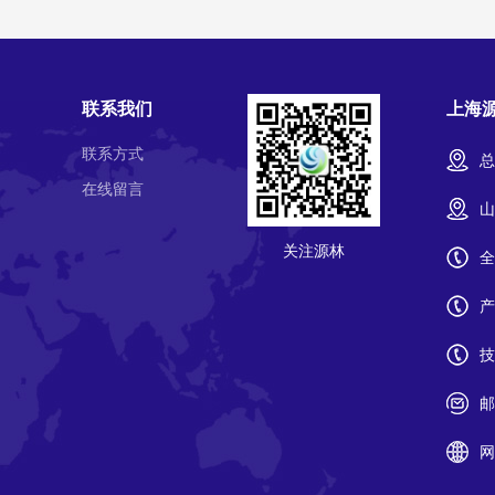
联系我们
上海
联系方式
总
在线留言
山
关注源林
全
产
技
邮
网