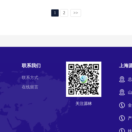
1
2
>>
联系我们
上海
联系方式
总
在线留言
山
关注源林
全
产
技