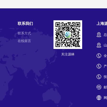
联系我们
上海
联系方式
总
在线留言
山
关注源林
全
产
技
邮
网