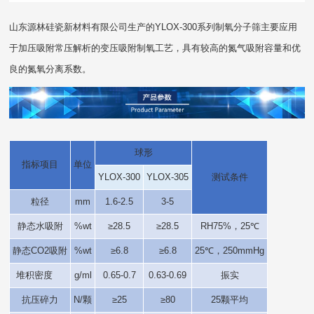
山东源林硅瓷新材料有限公司生产的YLOX-300系列制氧分子筛主要应用
于加压吸附常压解析的变压吸附制氧工艺，具有较高的氮气吸附容量和优
良的氮氧分离系数。
球形
指标项目
单位
YLOX-300
YLOX-305
测试条件
粒径
mm
1.6-2.5
3-5
静态水吸附
%wt
≥28.5
≥28.5
RH75%，25℃
静态CO2吸附
%wt
≥6.8
≥6.8
25℃，250mmHg
堆积密度
g/ml
0.65-0.7
0.63-0.69
振实
抗压碎力
N/颗
≥25
≥80
25颗平均