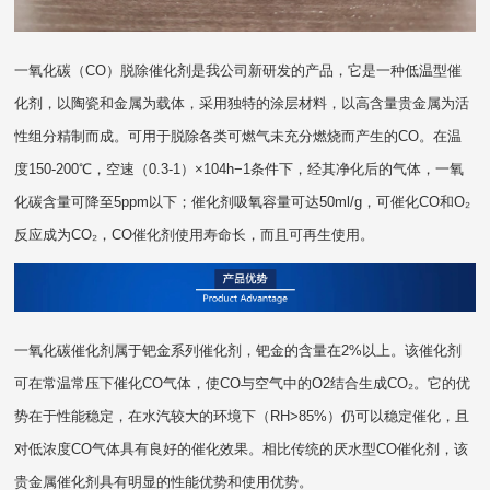
一氧化碳（CO）脱除催化剂是我公司新研发的产品，它是一种低温型催
化剂，以陶瓷和金属为载体，采用独特的涂层材料，以高含量贵金属为活
性组分精制而成。可用于脱除各类可燃气未充分燃烧而产生的CO。在温
度150-200℃，空速（0.3-1）×104h−1条件下，经其净化后的气体，一氧
化碳含量可降至5ppm以下；催化剂吸氧容量可达50ml/g，可催化CO和O₂
反应成为CO₂，CO催化剂使用寿命长，而且可再生使用。
一氧化碳催化剂属于钯金系列催化剂，钯金的含量在2%以上。该催化剂
可在常温常压下催化CO气体，使CO与空气中的O2结合生成CO₂。它的优
势在于性能稳定，在水汽较大的环境下（RH>85%）仍可以稳定催化，且
对低浓度CO气体具有良好的催化效果。相比传统的厌水型CO催化剂，该
贵金属催化剂具有明显的性能优势和使用优势。