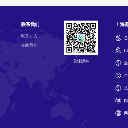
联系我们
上海
联系方式
总
在线留言
山
关注源林
全
产
技
邮
网