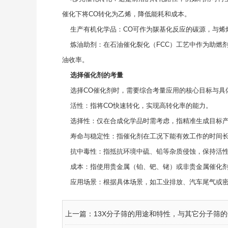
催化下将CO转化为乙烯，降低能耗和成本。
生产有机化学品：CO可作为羰基化反应的碳源，与烯
炼油助剂：在石油催化裂化（FCC）工艺中作为助燃剂
油收率。
选择催化剂的考量
选择CO催化剂时，需要综合考量应用的核心目标与具
活性：指将CO快速转化，实现高转化率的能力。
选择性：仅在合成化学品时需考虑，指精准生成目标产
寿命与稳定性：指催化剂在工况下能有效工作的时间
抗中毒性：指抵抗环境中硫、铅等杂质侵蚀，保持活性
成本：指使用贵金属（铂、钯、铑）或非贵金属催化剂
应用场景：根据具体场景，如工业排放、汽车尾气或密
上一篇：
13X分子筛的用途和特性，与其它分子筛