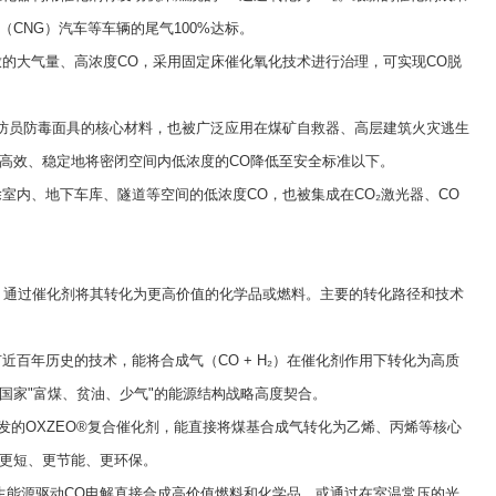
CNG）汽车等车辆的尾气100%达标。
大气量、高浓度CO，采用固定床催化氧化技术进行治理，可实现CO脱
防员防毒面具的核心材料，也被广泛应用在煤矿自救器、高层建筑火灾逃生
高效、稳定地将密闭空间内低浓度的CO降低至安全标准以下。
内、地下车库、隧道等空间的低浓度CO，也被集成在CO₂激光器、CO
，通过催化剂将其转化为更高价值的化学品或燃料。主要的转化路径和技术
：这是一项有近百年历史的技术，能将合成气（CO + H₂）在催化剂作用下转化为高质
国家"富煤、贫油、少气"的能源结构战略高度契合。
发的OXZEO®复合催化剂，能直接将煤基合成气转化为乙烯、丙烯等核心
更短、更节能、更环保。
能源驱动CO电解直接合成高价值燃料和化学品，或通过在室温常压的光