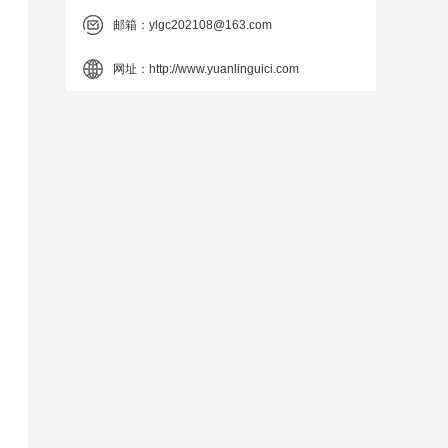
邮箱：
ylgc202108@163.com
网址：
http://www.yuanlinguici.com