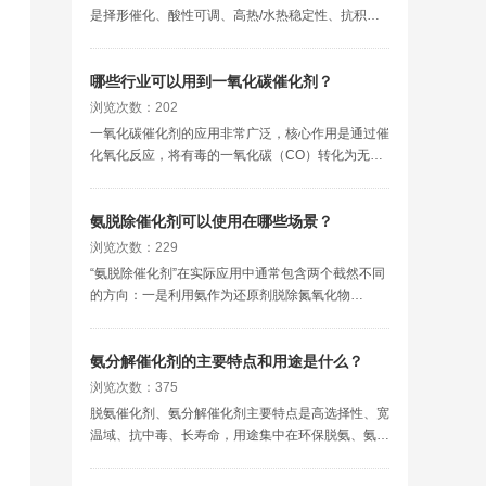
是择形催化、酸性可调、高热/水热稳定性、抗积
碳，是炼油、石化、煤化工最主流分子筛之一。
哪些行业可以用到一氧化碳催化剂？
浏览次数：202
一氧化碳催化剂的应用非常广泛，核心作用是通过催
化氧化反应，将有毒的一氧化碳（CO）转化为无害
的二氧化碳（CO₂）。
氨脱除催化剂可以使用在哪些场景？
浏览次数：229
“氨脱除催化剂”在实际应用中通常包含两个截然不同
的方向：一是利用氨作为还原剂脱除氮氧化物
（NOx），也就是SCR脱硝，二是直接脱除废气或
废水中的氨（NH₃）本身。
氨分解催化剂的主要特点和用途是什么？
浏览次数：375
脱氨催化剂、氨分解催化剂主要特点是高选择性、宽
温域、抗中毒、长寿命，用途集中在环保脱氨、氨制
氢、化工净化、废水处理四大领域。