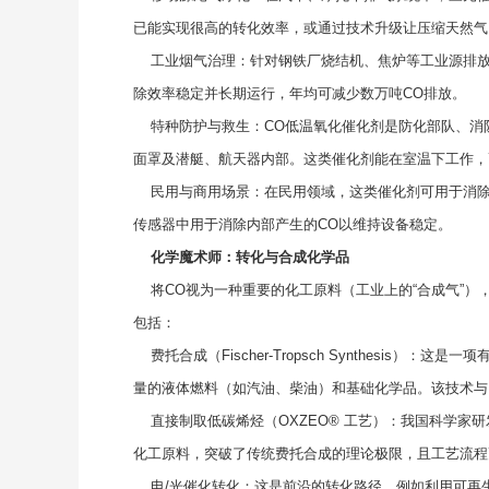
已能实现很高的转化效率，或通过技术升级让压缩天然气（
工业烟气治理：针对钢铁厂烧结机、焦炉等工业源排放的
除效率稳定并长期运行，年均可减少数万吨CO排放。
特种防护与救生：CO低温氧化催化剂是防化部队、消
面罩及潜艇、航天器内部。这类催化剂能在室温下工作，
民用与商用场景：在民用领域，这类催化剂可用于消除室
传感器中用于消除内部产生的CO以维持设备稳定。
化学魔术师：转化与合成化学品
将CO视为一种重要的化工原料（工业上的“合成气”）
包括：
费托合成（Fischer-Tropsch Synthesis）
量的液体燃料（如汽油、柴油）和基础化学品。该技术与
直接制取低碳烯烃（OXZEO® 工艺）：我国科学家研
化工原料，突破了传统费托合成的理论极限，且工艺流程
电/光催化转化：这是前沿的转化路径，例如利用可再生