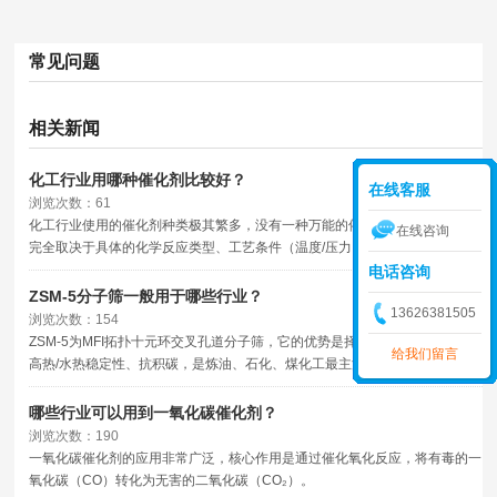
常见问题
相关新闻
化工行业用哪种催化剂比较好？
在线客服
浏览次数：61
化工行业使用的催化剂种类极其繁多，没有一种万能的催化剂。催化剂的选择
在线咨询
完全取决于具体的化学反应类型、工艺条件（温度/压力）、原料性质以及目
标产物。
电话咨询
ZSM-5分子筛一般用于哪些行业？
13626381505
浏览次数：154
ZSM-5为MFI拓扑十元环交叉孔道分子筛，它的优势是择形催化、酸性可调、
给我们留言
高热/水热稳定性、抗积碳，是炼油、石化、煤化工最主流分子筛之一。
哪些行业可以用到一氧化碳催化剂？
浏览次数：190
一氧化碳催化剂的应用非常广泛，核心作用是通过催化氧化反应，将有毒的一
氧化碳（CO）转化为无害的二氧化碳（CO₂）。