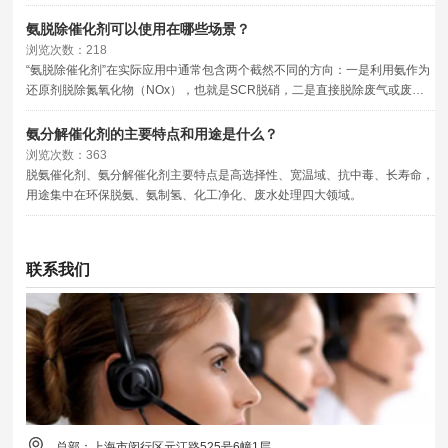
氨脱除催化剂可以使用在哪些场景？
浏览次数：218
“氨脱除催化剂”在实际应用中通常包含两个截然不同的方向：一是利用氨作为
还原剂脱除氮氧化物（NOx），也就是SCR脱硝，二是直接脱除废气或废水
中的氨（NH₃）本身。
氨分解催化剂的主要特点和用途是什么？
浏览次数：363
脱氨催化剂、氨分解催化剂主要特点是高选择性、宽温域、抗中毒、长寿命，
用途集中在环保脱氨、氨制氢、化工净化、废水处理四大领域。
联系我们
总部：上海市闵行区元江路525号6幢1层