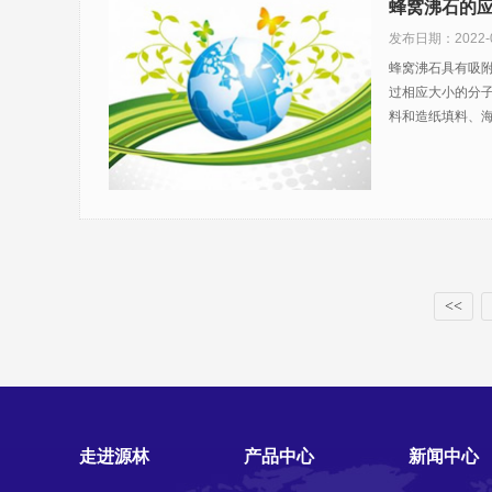
蜂窝沸石的
发布日期：2022-0
蜂窝沸石具有吸附
过相应大小的分
料和造纸填料、海水
<<
走进源林
产品中心
新闻中心