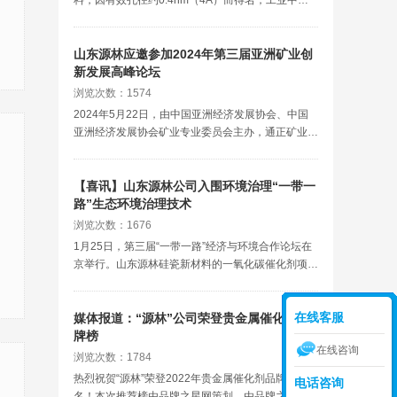
被制成球状、条状颗粒以便填充吸附塔。
山东源林应邀参加2024年第三届亚洲矿业创
新发展高峰论坛
浏览次数：1574
2024年5月22日，由中国亚洲经济发展协会、中国
亚洲经济发展协会矿业专业委员会主办，通正矿业集
团、内蒙古中商汇融进出口有限公司、环球豪源基金
管理(北京)有限公司承办的“2024第三届亚洲矿业创
新发展高峰论坛·矿权对接交流会”在北京国际饭店
【喜讯】山东源林公司入围环境治理“一带一
路”生态环境治理技术
浏览次数：1676
1月25日，第三届“一带一路”经济与环境合作论坛在
京举行。山东源林硅瓷新材料的一氧化碳催化剂项目
入选2023“一带一路”生态环境治理技术及产品推荐目
录，绿色实践项目案例。
在线客服
媒体报道：“源林”公司荣登贵金属催化剂品
牌榜
在线咨询
浏览次数：1784
热烈祝贺“源林”荣登2022年贵金属催化剂品牌榜前三
电话咨询
名！本次推荐榜由品牌之星网策划，由品牌之星大数