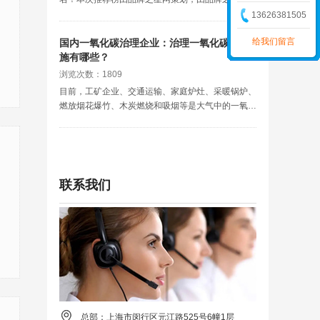
据系统提供数据支持，综合考虑了品牌的知名度、企
13626381505
业资产规模与经营情况、员工数量等多项指标，并在
给我们留言
网易、搜狐、腾讯、知乎等各大网站平台展现。
国内一氧化碳治理企业：治理一氧化碳的措
施有哪些？
浏览次数：1809
目前，工矿企业、交通运输、家庭炉灶、采暖锅炉、
燃放烟花爆竹、木炭燃烧和吸烟等是大气中的一氧化
碳主要来源，城市大气中86%的一氧化碳由汽车排
出，汽车尾气的排放与车速有关，车速越高，汽油充
分燃烧，产生的一氧化碳排放量
联系我们
总部：上海市闵行区元江路525号6幢1层