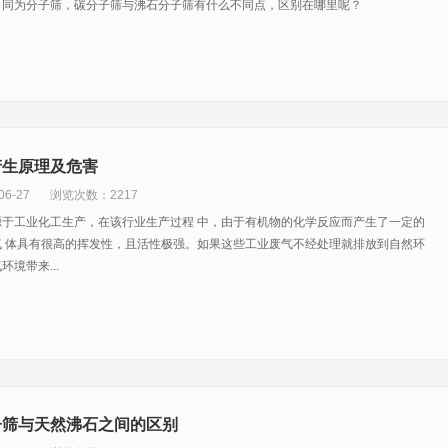
，同为分子筛，碳分子筛与沸石分子筛有什么不同点，区别在哪里呢？
产生原理及危害
6-27
浏览次数：2217
源于工业化工生产，在该行业生产过程 中，由于有机物的化学反应而产生了一定的
气 体具有很高的挥发性，且活性极强。如果这些工业废气不经处理就排放到自然环
境带来...
子筛与天然沸石之间的区别