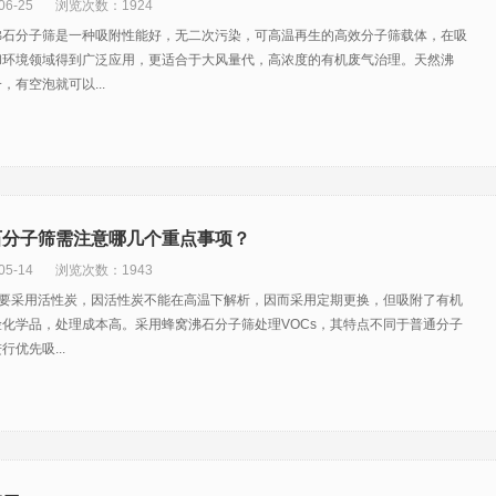
6-25
浏览次数：1924
沸石分子筛是一种吸附性能好，无二次污染，可高温再生的高效分子筛载体，在吸
和环境领域得到广泛应用，更适合于大风量代，高浓度的有机废气治理。天然沸
，有空泡就可以...
石分子筛需注意哪几个重点事项？
5-14
浏览次数：1943
主要采用活性炭，因活性炭不能在高温下解析，因而采用定期更换，但吸附了有机
化学品，处理成本高。采用蜂窝沸石分子筛处理VOCs，其特点不同于普通分子
优先吸...