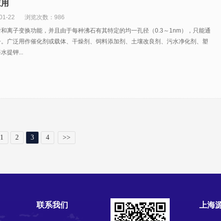
应用
1-22
浏览次数：986
和离子变换功能，并且由于每种沸石有其特定的均一孔径（0.3～1nm），只能通
子。广泛用作催化剂或载体、干燥剂、饲料添加剂、土壤改良剂、污水净化剂、塑
提钾...
1
2
3
4
>>
联系我们
上海